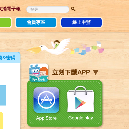
 取消電子報
會員專區
線上申辦
號&密碼
號&密碼