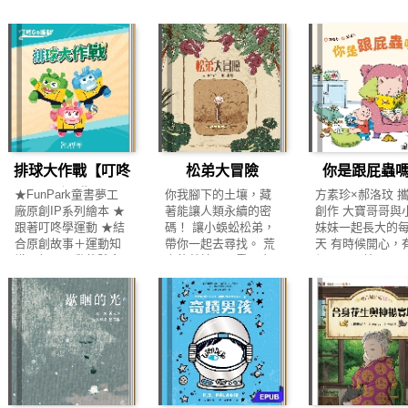
排球大作戰【叮咚
松弟大冒險
你是跟屁蟲
GO運動】
★FunPark童書夢工
你我腳下的土壤，藏
方素珍×郝洛玟 
廠原創IP系列繪本 ★
著能讓人類永續的密
創作 大寶哥哥與
跟著叮咚學運動 ★結
碼！ 讓小蜈蚣松弟，
妹妹一起長大的
合原創故事＋運動知
帶你一起去尋找。 荒
天 有時候開心，
識＋親子互動的體育
廢的草地下，看似安
候哭哭，就是要
繪本 太陽社區即將舉
安靜靜的土壤中，一
跟著你。 原來，
辦排球大賽，冠軍獎
場大冒險正悄悄展
種喜歡，叫做「
品是一臺豪華大冰
開。 小蜈蚣松弟長大
要」！ 哥哥扮小
箱！ 叮咚媽媽立刻動
了，牠要出門去找新
蜂，妹妹說「我
員全家參賽，爺爺、
家。但農夫耕耘打散
要」；哥哥開火
奶奶甚至化身家庭教
了牠原本的家，豪宅
妹妹說「我也要
練， 只是偏偏在他們
硬梆梆的草地也不適
哥哥唱歌、吃飯
勢如破竹地打入決賽
合居住，接連受到日
妹統統都說「我
時，妮妮卻不小心跌
晒、火災、水淹的威
要」；就連哥哥