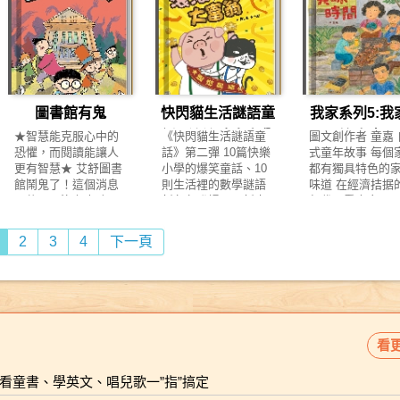
神祕的通行入口，由
將人類與精怪分開，
韻和錯別字遊戲
知名配音員陳美貞老
題相關繪本，討論生
上無法放慢腳步。 耗
接耳、竊竊私語。 他
使用方法及副作
張老仙看管，他便是
區隔成兩個不同的世
趣味故事中感受
師帶隊，以聲化形，
物多樣性、防止土壤
盡最後一分力氣之
是奧吉，一個遺傳罕
他們暗地調查錢
當年的最後一代領
界：物人界與神異
的奧妙！ 公主長
生動演繹繪本故事，
劣化的最佳入門書。
前，可曾細細聆聽自
見基因，天生臉部有
的運作，究竟有
皇：張勉。 領皇是當
界。 從此，人類跟精
醒；可憐的小女
並以趣味互動方式，
3、土壤科學家撰文，
己的聲音？ ◆悠揚的
殘缺的男孩。一出
目的？ 錢天堂會
時人類的領導者，地
怪不再相通。人類可
為豌豆而掛著黑
幫助小朋友在故事中
將正確的土壤知識，
圖像節奏，輕輕帶出
生，醫生就斷定他活
再次受到什麼惡
位等同後來的皇帝。
以繁衍生命，輪迴轉
圈； 泰山的吼叫
學習操作體驗與表達
轉化為結合知識與趣
不同層次的情緒感
不過三個月，但奧吉
擊呢？ 【本書特
新任領皇的產生需要
世，可是沒有法力，
靈，再也沒有動
能力。 ★認識臺灣主
味的故事。 4、資深
受。 細心呵護的水蜜
卻憑著旺盛的生命力
特色1.同理每個
圖書館有鬼
快閃貓生活謎語童
我家系列5:我
經過嚴苛的考驗，向
不能長生不老；精怪
理…… 這些那些
流運動項目 本套書精
繪本創作者繪製可愛
桃、被回沖了好幾次
活了下來，經過大大
煩惱與壓力：六
人民證明他的勇氣與
則相反。 這兩個世界
怎麼辦呢？ 今天
選十項臺灣常見的主
造型，即使不喜歡蜈
話2:滾滾豬大富翁
美味時間
★智慧能克服心中的
《快閃貓生活謎語童
圖文創作者 童嘉
的茶包、在盒底的餅
小小的面部整容手
篇故事呈現各年
智慧。 其實，張勉原
並非完全阻隔，有一
熊兄妹的點子屋
流運動項目，輔以童
蚣的親子也能親近。
恐懼，而閱讀能讓人
話》第二彈 10篇快樂
式童年故事 每個
乾碎屑…… 圖像中看
術，他逐漸朝「正常
角的煩惱，讓孩
先不該是領皇的，而
個通行的入口，由張
幫大家解決各種
趣的叮咚家族，讓生
更有智慧★ 艾舒圖書
小學的爆笑童話、10
都有獨具特色的
見了那些珍貴、小心
人」的路走去，但五
理每個人的情緒
是他的表哥文丘。文
老仙看管。然而，這
古怪的問題了， 
硬的體育知識也能變
館鬧鬼了！這個消息
則生活裡的數學謎語
味道 在經濟拮据
呵護，卻是脆弱而易
官仍然非常扭曲，像
力。 特色2.解憂
丘經過重重考驗，好
個出入口竟被破解
決兩件事情，卻
得輕鬆易讀、輕量學
一傳開，沒有人敢再
新角色登場、更新奇
年代，看童家五
碎的物件。 窗外熱鬧
有人用大鉗子把他的
的出口：透過故
不容易取得皇儲資
了！狼精因此將莊姝
闖入兩名自稱｢宇
習。 ★強化親子共學
到圖書館看書，館員
的故事場景等你來發
何運用巧思和創
的煙火和漆黑的室內
臉從中間壓扁。小時
遇見的煩惱發生
格，卻因不明原因殺
綁架到神異界。 為了
子王｣的傢伙，要
與生活素養 透過故事
們都要失業了。為了
現 快來動動腦、猜一
端出一道道讓人
空間對比，帶出了瞬
候，他不論走到哪都
理與解決的過程
2
3
4
下一頁
害了公主杜梅，被處
救莊姝，艾美跟允祁
熊兄妹一較高下！
帶動親子互動體驗，
保住爸爸的工作，聰
猜，咕狗漫畫來解
無窮的獨門料理 
間的無力與失重感。
戴著一頂太空人頭
到不一樣的抒壓
以死刑。張勉不相信
只好進入神異界。他
賽的試題是叫醒
不僅能讓孩子認識運
明機智的傑克，決定
謎！ ★書末語文寫作
那年，小女孩與
暫停一下吧，有些時
盔，因為唯有躲在頭
方法。 特色3.解
文丘會做出這種事，
們赫然發現，狼精的
沉睡的鄰國公主，
動文化，也可培養動
憑藉著從閱讀培養的
遊戲 陳欣希(臺灣讀寫
媽、兩個哥哥搬
候就是要慢下來。 等
盔之下，才不會引來
題的能力：故事
認為必有蹊蹺，為了
法力似乎比以前還要
熊兄妹能否順利
手能力、觀察力與團
智慧與觀察力，解開
教學研究學會 創會理
間舊平房， 院子
待痛苦被緩解，等待
別人異樣的眼光。 十
生活，容易產生
替他洗刷冤情，張勉
強大！難道，狼精背
押韻難題和火龍
隊合作精神。 ★用故
圖書館鬧鬼的真相。
事長)撰寫★ 森林村與
是枯木和比人還
心靈重新充電， 靜候
歲這一年，奧吉第一
感，透過故事思
毅然決然參加了重新
後有什麼神祕的幫手
卡，贏得這場比
事開啟生活與夢想 每
「恐懼來自於無知，
快樂小學裡的每一個
雜草。 經過許久
回歸的那天，重新點
次踏進學校，進入了
題解決的方法。 
舉辦的皇儲爭拔賽。
嗎？這一次，面對如
打破框架、翻轉
一本書皆以一項臺灣
看更
要去除心中的恐懼，
獨創角色，都將在故
心整理，庭院逐
亮心裡的光。
醜的、胖的、和別人
4.想像與創造力
當時有一棵很特別的
此強大的邪惡勢力，
故事新結局，好
主流運動與日常生活
就要去除無知！」 這
事裡一一亮相， 動作
了枸杞、南瓜，
稍有不同就會被霸凌
著主角認識神奇
樹，全世界就只有這
艾美能不能全身而
笑又好讀！ 本書
為主題，串聯生活情
是一本鼓勵孩子活用
飛快、「閃」功超群
芭樂和木瓜樹， 
的殘酷青春期。就在
的糖果或點心，
rk看童書、學英文、唱兒歌一”指”搞定
麼一棵，它的每片葉
退？她的修煉會不會
★結合文字押韻
感與運動知識，引導
智慧的故事。主角是
的快閃貓， 一身軟綿
上的料理也起了
他即將融入新學校之
與奇遇的故事，