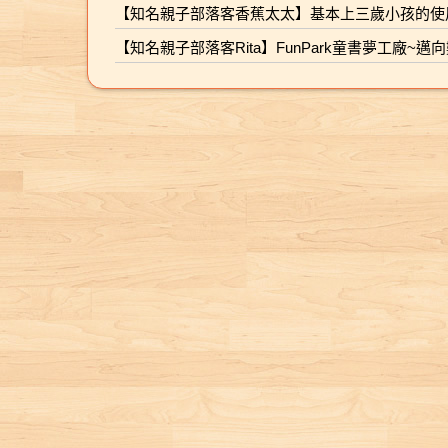
角的煩惱，讓孩子同
國中小校園指定閱讀
對話、回應與延伸。
不老藥給他們吃，黑
雞的雞冠不夠大，大
硬的體育知識也能變
個神奇的小鎮，也走
【知名親子部落客香蕉太太】基本上三歲小孩的使
理每個人的情緒壓
暢銷小說，閱讀素養
孩子在一次次的聽與
白神醫束手無策，只
麥町醫生用草莓連體
得輕鬆易讀、輕量學
進認識台灣文化的縮
力。 特色2.解憂抒壓
升級 本書特色 1.【福
說之中，建立語感與
【知名親子部落客Rita】FunPark童書夢工廠~邁
好向老醫神求救，此
嬰幫他植冠；公雞想
習。 ★強化親子共學
影。
的出口：透過故事中
爾摩沙冒險小說】以
表達能力，也在被回
時老醫神提供了一個
學母雞下蛋，大麥醫
與生活素養 透過故事
遇見的煩惱發生、處
冒險小說形式，帶出
應與關注中，感受到
妙方……。 病患
生該怎麼辦？ 病患
帶動親子互動體驗，
理與解決的過程，找
蘭嶼達悟族人自然生
穩定的愛與安全感，
002〈黃鶯小姐〉 黃
002〈長頸鹿〉 長頸
不僅能讓孩子認識運
到不一樣的抒壓解憂
態與文化景觀，中小
為未來的人際與情緒
鶯小姐唱歌過度的結
鹿覺得脖子太長想變
動文化，也可培養動
方法。 特色3.解決問
學校園班級必備。 2.
發展打下基礎。 4.醫
果就是把喉嚨唱啞
短一點，但他是通報
手能力、觀察力與團
題的能力：故事貼近
不只是海洋奇幻小
師專業設計 × 家長手
了，不過演唱會的門
危機的首選，因此其
隊合作精神。 ★用故
生活，容易產生共
說，重現達悟族生活
冊，讓陪伴更有方法
票已經售出，根本不
他動物不同意，左思
事開啟生活與夢想 每
感，透過故事思考問
方式、神話與禁忌。
由羅東博愛醫院新生
可能休息啊！大麥町
右想後，大麥町醫生
一本書皆以一項臺灣
題解決的方法。 特色
3. 彩色附錄〈飛魚的
兒科及兒童加護病房
不虧是神醫，連續開
決定用他高超的「拼
主流運動與日常生活
4.想像與創造力：跟
故鄉—蘭嶼〉，文字
主任——吳淑娟醫師
了好多個藥方，不僅
接療法」醫術讓長頸
為主題，串聯生活情
著主角認識神奇作用
與照片知識豐富趣
依據幼兒發展指標參
治好黃鶯小姐的病，
鹿同時有長脖子和短
感與運動知識，引導
的糖果或點心，奇幻
味，深受喜愛。 4. 喚
與規劃，並附上實用
還讓演唱會變得更精
脖子。哇！這是醫術
孩子發掘對運動的夢
與奇遇的故事，想像
起海洋意識，將海洋
的「家長手冊」，教
采！ 病患003〈熊貝
還是法術啊！ 病患
想與熱血。
力與趣味滿點！ 【得
教育融入閱讀，培養
你如何運用「對話式
兒〉 小豹子衝到路上
003〈變色龍〉 變色
獎記錄】 ★風靡臺日
學生知海、親海、愛
閱讀」與孩子互動。
要大麥町醫生救救熊
龍不變色，事情嚴重
韓三地小學生、系列
海與探險精神。 5. 主
從語言、認知到社會
貝兒，因為他突然不
了！大麥町醫生不僅
累積銷售逾百萬本 ★
題關鍵字：蘭嶼、達
情緒發展，都能在日
吃不喝睡不醒，像是
要找出病因，還讓他
連續兩年入選日本白
悟族、拼版舟、海洋
常共讀中自然發生，
生了重病。但大麥町
學會一項特殊技能，
楊社小學生票選童書
教育、冒險、小說、
同時幫助家長觀察孩
醫生堅持熊貝兒沒生
人生自此從黑白變彩
總決選 ★入選臺北市
奇幻
子成長，安心陪伴每
病，不開藥不打針，
色！ 病患004〈母雞
圖好書大家讀推薦 ★
一步。 【得獎紀錄】
這到底是怎麼回事
小姐(們)〉 母雞有的
入選文化部中小學生
★資深童書出版人沙
呢？ 病患004〈（又
公雞都有，不公平！