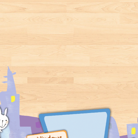
煩了，因為他牙痛又
母和手足的相處
六個青少年的多重敘
不想去看啄木鳥牙
滴，讓孩子在閱
事觀點，透過他們不
醫，結果痛到呼不出
學故事時，也學
同的快樂、煩惱、困
錢來，班上同學沒有
會當下的生活樂
惑和掙扎，逐漸拼湊
辦法借錢或領取班費
出事件的全貌。 一個
也很傷腦筋。好不容
充滿淚水、愛與希望
易，滾滾豬被爸爸拖
的生命旅程，述說一
去看牙，總算可以慢
個平凡的男孩，如何
慢呼錢了，現在他不
接納自己、勇敢長大
管是50元、10元、5元
的不凡故事；也述說
或1元都能呼，但一天
他的出現，如何奇蹟
頂多只能呼10次。 這
似的改變了所有人的
可怎麼辦才好呢？今
一生…… 【本書特
天就要購買班書了，
色】 特色１ 一個顱
滾滾豬要怎麼呼才能
面傷殘的男孩努力克
呼出剛剛好的錢去買
服缺陷的感人故事，
書呢？快來幫他想想
出版後創下全球銷售
辦法，也請繼續翻看
1,500 萬冊、翻譯超
故事後面的漫畫，讓
過50種語言版本等多
咕狗來為你解答吧！
項驚人成績。 特色
２ 透過不同角色的
敘事角度，探討青少
年成長過程中極為重
要的自我認同與校園
霸凌問題，提供多元