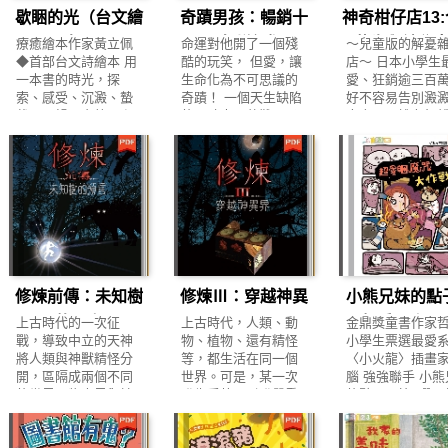
歇睏的光（台文繪
奇蹟男孩：暢銷十
神奇柑仔店13
倒受傷了。 帶傷上陣
脅，松弟能找到適合
蹲馬桶，妹妹也
的妮妮讓大家擔心得
安居的地方嗎？ 《松
去說「我也要」
本）
周年增訂版
花生與神秘
療癒繪本作家黃立佩
命運對他開了一個殘
～兒童版的解憂
不得了，就在媽媽決
弟大冒險》是以土壤
跟著跟著，哥哥
◆首部台文詩繪本 用
酷的玩笑， 但愛，讓
店～ 日本小學生
定放棄比賽時……
為主題的繪本，藉由
了啦！可是，吵
一本書的時光，探
生命化為不可思議的
愛、狂銷逾三百
【本書特色】 1.結合
小蜈蚣松弟驚險萬分
吵、鬧歸鬧，兄
索、感受、沉澱、蟄
奇蹟！ 一個天生缺陷
好不容易告別澱
國際運動潮流的原創
的冒險旅程，以及一
的一天會怎麼收
伏、回歸、安放 用溫
的男孩克服萬難、勇
究竟又是誰在打
故事 2.認識「排球」
路上與其它植物、生
呢？ 一本讓大人
柔喚醒心裡的那道光
敢長大的感人故事
堂的主意？ 為什
是什麼？ 3.知識點線
物的互動，帶讀者一
孩都會心一笑的
彼暗，心失電矣。 稀
★★全球暢銷1,500萬
到處尋找曾經到
面，輕量化學習「排
起看見被人類利用的
書，獻給每一個
微的夢嘈嘈滴， 每一
冊，翻譯超過50種語
客人，以及他們
球」相關體育知識 4.
各種土壤環境，以及
的跟屁蟲，和那
工攏親像 予滾水沖幾
言版本★★ 《奇蹟男
產品的經驗呢？ 
從做中學，透過親子
它們對土壤生物的影
跟著的你。
若擺去， 無色，無
孩》十周年增訂版
堂第二季故事新
互動體驗該項運動內
響。 透過幽默可愛的
味…… 那一晚，心不
感動上市！ 「我不會
開！ 全新角色及
容 《叮咚GO運動》
圖文，一起走進神祕
再發亮。 冷清的夢，
把我的長相描述給你
節，將帶領神奇
系列特色： ★自核心
的地下世界。認識守
簌簌而下， 每個日子
聽的。無論你腦中有
店故事進入另一
素養出發的原創故事
護地球健康的偉大土
都過度回沖。 無色，
什麼想像，恐怕都比
峰！ 紅子好不容
由FunPark童書夢工
壤生物們，了解土壤
修煉前傳：未知樹
修煉Ⅲ：穿越神異
小熊兄妹的點
無味…… ◆以詩意的
那要糟得多。」——
斷了與澱澱的惡
廠原創IP角色叮咚家
健康的重要性，也一
文字，獻給在生活軌
奧吉，十歲 成長，對
但錢天堂似乎又
的預言
界
3:超愛睏魔咒
上古時代的一次征
上古時代，人類、動
金鼎獎童書作家哲
族，帶領大家認識生
起學習保育與尊重生
道上不停轉動的現代
他來說，是一條異常
迎來新的挑戰！ 
戰，導致中立的天神
物、植物、還有精怪
小學生票選最愛
活中常見的十項世界
命的重要價值。 【本
戰
人。 嘈雜社會裡，說
艱辛的道路，每跨一
有人在打「錢天
將人類與神獸精怪分
等，都生活在同一個
〈小火龍〉插畫
運動之外，也透過繪
書特色】 1、全球第
不出口的壓力，曾幾
步，都需要比別人還
的主意…… 神祕
開，區隔成兩個不同
世界。可是，某一次
腦 強強聯手 小
本故事強化孩子的核
一本結合「土壤經
何時能讓心靈獲得暫
多的勇氣…… 怪物、
在網路上尋找曾
的世界：物人界與神
發生爭執，引發嚴重
的點子屋第3彈火
心素養，促進身心發
營」、「土壤性質」
時的休息？ 總是上緊
外星人、噁心鬼、蜥
訪錢天堂的人， 
異界。這兩個世界並
的戰爭，中立的仙人
爐！ 一場腦力大
展。 ★易讀有趣的互
和「土壤動物」的生
發條、往前衝的人
蜴臉、突變人……別
詢問錢天堂客人
非完全阻隔，有一個
只好站出來阻止，並
即將展開 結合文
動式有聲數位繪本 由
態繪本。 2、SDGs主
們，在人生的輸送帶
人總是在他背後交頭
物經驗及零食的