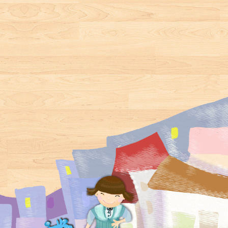
的結局呢？
樂溫馨多了，還外加
點
可以認識幾種臺灣的
讀文
野生動物。」──科普
習體
作家張東君誠摯推
趣
薦！