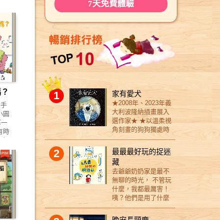
7天免費體驗
嗎？
1
家有愛犬
★2008年、2023年義
攜手
大利波隆納插畫展入
小圓
選作家★ ★以溫柔視
每一
角刻畫的狗狗獨處時
有時
光★ 主人出門後，家
一直
裡的狗狗都在做什
有一
2
最最最好玩的捉迷
麼？ 七隻狗狗、七種
我也
藏
個性、七種日常風
蜜
去爺爺奶奶家是最不
景， 真實的模樣，就
也
無聊的時光， 不管玩
是值得被愛的理由。
車，
什麼，我都最厲害！
當金黃色的太陽從建
」；
咦？他們是用了什麼
築物之間探出頭來，
，妹
特別的方法呢？ 家中
新的一天開始了。 一
也
老寶的「孩子遊戲攻
樓的珍島犬「珍島」
晚安長頸鹿
急著