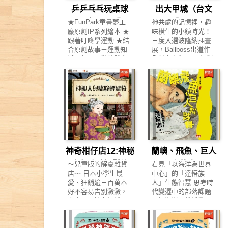
乒乒乓乓玩桌球
出大甲城（台文
了，只有小青蛙腦袋
富有節奏感的圖文，
空空，他覺得自己已
引領孩子在熟悉的生
【叮咚GO運動】
版）
★FunPark童書夢工
神共處的記憶裡，趣
經快忘記媽媽的樣
活裡，自然開口說
廠原創IP系列繪本 ★
味橫生的小鎮時光！
子。 媽媽是？媽媽
話、表達感受，讓閱
跟著叮咚學運動 ★結
三度入選波隆納插畫
是…… 忽然間，「青
讀成為日常中最親密
合原創故事＋運動知
展，Ballboss出道作
蛙啊，皮膚就是要溼
的對話時光。 書中出
識＋親子互動的體育
全新台文版。 一幅對
溼涼涼才健康。」 小
現的一些生活用品和
繪本 身為大家最崇拜
故鄉與媽祖的深情刻
青蛙似乎聽到了媽媽
情境，是參考兒童健
的運動小達人，叮咚
畫，也映照著台灣人
的聲音……
康手冊內發展篩檢的
一直是班上同學的注
的文化性格。 ★附錄
題項而設計，此外，
目焦點， 但一切都在
「入大甲進前的入城
本書更巧妙設計小摺
轉學生艾咪出現後，
須知」，走讀這個和
頁與互動提問，邀請
變得不一樣了。 偏偏
媽祖結結做一伙的神
孩子動手翻一翻、找
此時，叮咚卻被迫要
奇小鎮！ 大甲媽繞境
一找、說一說，在遊
在校園運動會時和艾
是台灣每年農曆三月
戲般的閱讀過程中，
咪組隊！ 究竟這場桌
最重大的宗教盛事。
開啟觀察力與表達
神奇柑仔店12:神秘
蘭嶼、飛魚、巨人
球雙打比賽中，討厭
數以萬計的信徒湧入
力，同時也拉近親子
艾咪的叮咚會選擇怎
大甲，加入這場以媽
人與駱駝輕鬆符
和故事
～兒童版的解憂雜貨
看見「以海洋為世界
之間的眼神與情感交
麼做呢？ 【本書特
祖為中心的嘉年華。
店～ 日本小學生最
中心」的「達悟族
流。 【本書特色】 1.
色】 1.結合國際運動
然而，對生活在當地
愛、狂銷逾三百萬本
人」生態智慧 思考時
用「一天的生活」打
潮流的原創故事 2.認
的大甲人而言，媽祖
好不容易告別澱澱，
代變遷中的部落課題
開孩子的世界，安全
識「桌球」是什麼？
究竟是怎樣的存在
究竟又是誰在打錢天
了解海洋民俗活動、
感與學習同步發生 從
3.知識點線面，輕量
呢？ 《出大甲城》是
堂的主意？ 為什麼要
環境與生活的關係 喚
早晨睜眼到夜晚入
化學習「桌球」相關
Ballboss以其土生土
到處尋找曾經到訪的
醒海洋之子探險精神
睡，熟悉的日常情境
體育知識 4.從做中
長於大甲的個人情感