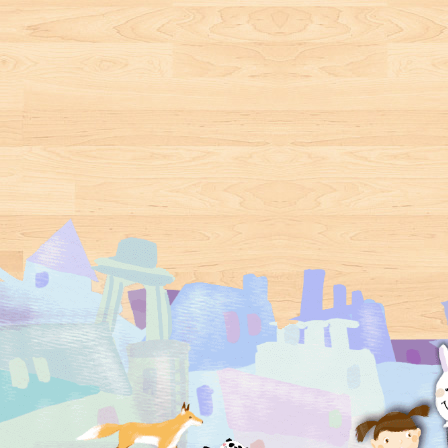
優良課外讀物評選推
永玲 X 臺灣嬰幼兒親
是）老鷹和老虎〉 老
母雞小姐們集體來到
介
子共讀重要推手吳淑
鷹和老虎是診所的老
動物診所抗議：「公
娟 精心企劃，啟動寶
老主顧了，他們這次
雞有的，我們也要
寶的全腦開發
求大麥町醫生開發財
有！」面對來勢洶洶
藥給他們吃，但世界
的母雞小姐們，大麥
上哪有這種藥啊！不
町醫生要如何平息她
過這次老醫神沒出
們的怒火呢？ ●特別
手，反而是大嘴鳥的
訂製：大麥町給讀者
一篇報導逆轉了老鷹
一帖藥 讀者症狀：√
和老虎的人生……。
心情不好 √無聊 處
●特別訂製：大麥町給
方箋：《黑白醫生大
讀者一帖藥 讀者症
麥町》系列書籍任一
狀：√心情不好 √無
本 服藥時間：早、
聊 處方箋：《黑白
中、午、晚各一篇故
醫生大麥町》系列書
事 藥效：√哈哈哈笑
籍任一本 服藥時間：
心情變好 √哈哈哈笑
早、中、午、晚各一
練就腹肌 √哈哈哈笑
篇故事 藥效：√哈哈
聲音宏亮 經動物與人
哈笑心情變好 √哈哈
類試用，
哈笑練就腹肌 √哈哈
99.87654321%患者證
哈笑聲音宏亮 經動物
實有效，請安心服用
與人類試用，
99.87654321%患者證
實有效，請安