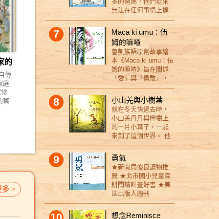
，在
一樣， 潛藏著的心
多的爸媽，他們從來
用，
被彈飛， 久了，冬冬
故事，也是世界上的
中文
意，閃閃發亮。 一天
無法在任何事情上達
天堂
覺得有點煩有點累。
寵物狗與主人共同擁
睡不
的關心與對明天的祝
成共識，彷彿每天都
什麼
有天，大家一起去騎
有的生命故事。 ★ 獻
孩因
福，簡單而實在。 ◎
在上演一場沒有終點
不會
7
腳踏車， 冬冬突然想
Maca ki umu：伍
給生命中曾經有寵物
眼
陪伴與同理，讓彼此
的戰爭！ 爸爸不
意攻
到一個甩開莎莎的辦
姆的嘛喳
陪伴的每一個你。 飛
聲失
能學習勇敢，朝未知
喜歡媽媽把衣服晾在
色】
法……
起來的不只是想像
魯凱族語原創故事繪
物搭
的地方前進。 第一次
外面，覺得那樣讓房
人的
力，開啟的是一場生
本《Maca ki umu：伍
家的
，該
出發的焦慮擔心、生
子看起來像個市場；
個短
命旅程的冒險與無可
姆的嘛喳》旨在闡述
，小
病的難受、被擊倒沈
媽媽則對爸爸的泥巴
 自傳
齡主
取代的記憶，也是最
「愛」與「勇敢」，
又要
沒的轉念， 還有面對
摔角姐妹感到厭惡，
家庭
子同
深情的告白與無所不
敘說一個有充滿著對
稀奇
死亡與戰爭的無能為
認為他們實在太邋遢
家常
壓
在的陪伴。 如果相處
山林大地的崇敬、對
才解
力……， 晚安長頸鹿
了！爸爸沒辦法忍受
8
小山羌與小樹葉
的舊
抒壓
的時光是一段美好的
生命的愛與包容、面
突然
都會想辦法來到你身
媽媽整晚開派對，音
就在冬天快過去時，
口如
事中
旅程，那麼分離的時
對挫折的勇敢、面對
宙點
邊，陪著你， 一起面
樂吵得讓他無法睡
小山羌丹丹與櫸樹上
意，
、處
刻到來時，讓我們帶
挑戰的無懼、部落族
和小
對種種的改變、不安
覺，而媽媽則埋怨爸
的一片小葉子，一起
回味
，找
著這些美好的記憶，
人間相互照應、且時
 比
與遺憾。 ◎ 挖掘心所
爸從來不好好修繕屋
來到了這個世界。 他
兩歲
解憂
我們也總是知道在哪
時不忘祖靈與我們相
陷入
嚮往的世界樣貌，打
子，讓家裡看起來破
們兩人成了彼此最好
爸
決問
裡可以找到彼此。
伴的故事。 26幅畫作
 小
開那扇愛的門。 晚安
破爛爛。他們不只是
的朋友，一起長大、
進一
貼近
9
構繪本故事以魯凱族
勇氣
通過
長頸鹿的心裡究竟怎
互相抱怨，甚至開始
一起傾吐分享所有的
裡盡
共
語為主體、中文共同
★新聞局優良讀物推
關
麼樣的世界？ 當小星
惡作劇來報復對方
心事。 當然，也一同
高的
考問
呈現故事，期待能夠
薦 ★北市國小兒童深
賽？
星項鍊發出亮光，化
——浴鹽裡加水泥
歷經了春雨、夏陽，
的費
特色
透過繪本，讓不同年
耕閱讀計畫好書 ★美
童話
身為精靈，拿著鑰匙
粉、香腸裡塞煙火、
接著，是秋季……。 -
多 >
漸多
：跟
齡、不同族群的朋友
國出版人週刊
看好
出現時， 你期待那扇
衣服縮水……各種惡
----------------------- 這是
以及
作用
們，看見並重新認識
(Publishers Weekly)
特色
未知的門通往哪個地
搞手段層出不窮，鬧
個與失去有關的故
餐桌
奇幻
我們的土地，以及過
推薦 韋伯收集採納了
和錯
方？ 本書特色 1. 以孩
得不可開交！隨著戰
10
事，以台灣特有種為
想念Reminisce
變
想像
去先人原始而質樸的