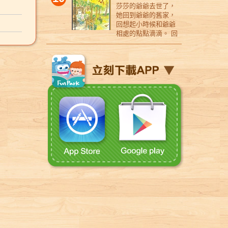
生活裡的吉光片羽，
跟著
子們最喜愛的「長頸
爭升級，他們的臉也
主要故事角色，以島
晒魷
莎莎的爺爺去世了，
【得
靈魂。
提醒讀者生活在周遭
略中
鹿」動物為題，看見
變得一天比一天更
上特有的春夏秋冬及
做的
她回到爺爺的舊家，
022
的人是如何勇敢，同
破框
隱藏在各角落的孩子
醜，彷彿外表也反映
闊葉林作為時光流轉
啡、
回想起小時候和爺爺
學類
時我們也需要源源不
妹妹
樣貌，與衍生出的海
了他們內心的敵意。
的故事場景。一隻小
挖一
相處的點點滴滴。 回
續三
絕的勇氣來面對生活
是一
洋生態、戰爭等議
眼看著家裡的戰
山羌與一片葉子一起
木瓜
想起爺爺說過的故
小學
裡的下一刻。對一個
獎童
題。 2. 以自述式口吻
爭越演越烈，小迪和
誕生，卻註定以不同
道就
事、爺爺教唱的歌，
★風
孩子來說，要學跳水
出
敘寫故事，使故事角
拉拉開始擔心起來
速度長大，逐步拉開
飲
他們一起爬樹、盪鞦
學
是個大工程，但把多
事新
色如同親身陪伴於閱
——難道這一切是他
了成長的距離，直到
裁的
韆，過往的經歷美好
售逾
的一根棒棒糖省下來
不住
聽故事者身邊。 3. 插
們的錯嗎？如果爸媽
兩人面臨到必須道別
的花
又溫馨。在想念當
北市
在明天享用，也是一
上小
圖以大畫面電影場景
像孩子一樣幼稚，那
的時刻。 孩子們總是
意，
中，莎莎也和自己的
 ★
項勇敢的掙扎！對一
列
描繪，以不同視角擴
該由誰來解決這場家
憧憬著快快長大，卻
每天
童年相遇，她好像陡
學生
個大人來說，見義勇
家水
大場景的立體感。 4.
庭混戰呢？經過深思
也慢慢意識到，長大
間。
然地長大了，慢慢體
集
為當然值得表揚，但
看好
以溫柔敘寫戰爭，感
熟慮，他們想到了一
是趟不斷經歷失去的
家〉
悟生命的呈現有多種
忍著一個超級笑話不
染孩子以同理之心打
個大膽的計畫——為
單行道。期待《小山
化部
的樣貌，而透過與親
笑，而先把正事辦
開世界的門。 5. 本書
爸爸媽媽舉辦一場
羌與小樹葉》這本
物
愛爺爺的悄悄話─吹樹
完，也是勇氣一
關鍵字：晚安、長頸
「分手典禮」！既然
書，能帶給那些，在
讀」
葉笛子，重新與逝去
樁……
鹿、陪伴、勇氣、垃
兩個人這麼合不來，
長大旅程中，不小心
童讀
的爺爺連結情感。 一
圾污染、小王子、
那就乾脆幫他們正式
迷失方向、笨拙地承
系列
本充滿溫柔的文字與
門、戰爭。
「拆夥」，各過各的
受著生命中友情、親
者童
詩意的圖畫，展現大
日子，或許大家都能
情及各種離別；不知
鉛筆
自然的生命之門，也
變得更快樂！ 於
道怎麼面對這些傷口
現作
聆聽到最自然的生命
是，一項充滿創意與
與失落的孩子們(大人
童年
之歌。
幽默的計畫即將展
們)，帶來更多的勇氣
只是
開，這場奇特的典
與撫慰。 ※ 「看完書
美味
禮，究竟會帶來怎樣
後，發現這個版本歡
與父