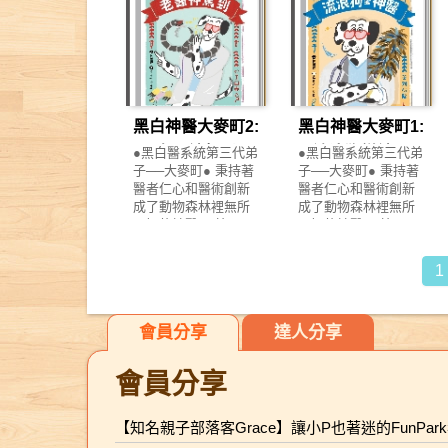
客人，以及他們使用
暑假剛開始時，從太
串起孩子的一天。吃
學，透過親子互動體
經驗，在留學英國期
產品的經驗呢？ 錢天
平洋飄來一個神祕的
飯、散步、洗澡、說
驗該項運動內容 《叮
間，重新思索自己與
堂第二季故事新展
木箱，沒想到裡面躲
晚安，每一幕都是孩
咚GO運動》系列特
故鄉所創作出來的作
開！ 全新角色及情
了一個頂著早年達悟
子真實經驗的延伸，
色： ★自核心素養出
品，在他幽默而精
節，將帶領神奇柑仔
族人的鍋蓋髮型、半
讓他們在安心與熟悉
發的原創故事 由
準，融合東西風格的
店故事進入另一高
透明的阿尼杜
中，自然投入故事，
FunPark童書夢工廠
畫筆下，我們不僅重
峰！ 紅子好不容易斬
（Anito，最常被稱為
開啟語言表達與情緒
原創IP角色叮咚家
新看見大甲這個小鎮
黑白神醫大麥町2:
黑白神醫大麥町1:
斷了與澱澱的惡緣，
惡靈），而他留在村
理解的第一步。 2.翻
族，帶領大家認識生
與媽祖的緊密聯繫，
但錢天堂似乎又再次
子裡居然是為了要聽
一翻、找一找、說一
老醫神駕到
流浪狗變神醫
●黑白醫系統第三代弟
●黑白醫系統第三代弟
活中常見的十項世界
更看見人、神、陣頭
迎來新的挑戰！ 好像
完「一個巨人捧著黑
說，讓閱讀變成主動
子──大麥町● 秉持著
子──大麥町● 秉持著
運動之外，也透過繪
的全新面貌，以及大
有人在打「錢天堂」
翅膀飛魚來交換故
探索的遊戲 書中設計
醫者仁心和醫術創新
醫者仁心和醫術創新
本故事強化孩子的核
甲人對媽祖的親密情
的主意…… 神祕機構
事」的故事。 雖然大
多處小摺頁與互動提
成了動物森林裡無所
成了動物森林裡無所
心素養，促進身心發
感。 本次出版以台文
在網路上尋找曾經到
家聽過許多巨人的故
問，引導孩子動手翻
不知的神醫 不管是頭
不知的神醫 不管是頭
展。 ★易讀有趣的互
重新詮釋，具文學性
訪錢天堂的人， 仔細
事，就是沒有一個是
頁、觀察細節、開口
痛、喉嚨痛、長太高
痛、喉嚨痛、長太高
動式有聲數位繪本 由
的台文書寫，對照精
詢問錢天堂客人的購
「巨人用魚換故事」
回應。閱讀不再只是
(！)、想發財(？)皆可
(！)、想發財(？)皆可
知名配音員陳美貞老
采的圖像，並附有作
1
物經驗及零食的各種
的，怎麼辦呢？有人
「聽」，而是透過玩
求醫 保證妙手回春、
求醫 保證妙手回春、
師帶隊，以聲化形，
者親自朗讀的音檔，
使用方法及副作用，
說，達悟人的生活除
與互動，培養專注
藥到病除 屁屁超人系
藥到病除 屁屁超人系
生動演繹繪本故事，
邊看邊聽，更能感受
他們暗地調查錢天堂
了大海、飛魚就是故
力、觀察力與表達
列之鬼才作家－林哲
列之鬼才作家－林哲
並以趣味互動方式，
到濃厚的在地情感，
的運作，究竟有什麼
事，每個達悟人的腦
力，讓孩子在參與中
會員分享
達人分享
璋ｘ新銳設計插畫家-
璋ｘ新銳設計插畫家-
幫助小朋友在故事中
宛如走入一場動人的
目的？ 錢天堂會不會
袋裡都裝著一百個以
學習，在遊戲中成
cheng cheng 聯手搞
cheng cheng 聯手搞
學習操作體驗與表達
廣播劇。 書末另新增
再次受到什麼惡意攻
上的故事。所以，阿
長。 3.用對話累積語
笑治癒大家 病患
笑治癒大家 病患
能力。 ★認識臺灣主
「入大甲進前的入城
會員分享
擊呢？ 【本書特色】
尼杜會找到他的故事
言力，也培養一輩子
001〈老鷹和老虎〉
001〈公雞先生〉 公
流運動項目 本套書精
須知」，以台文書寫
特色1.同理每個人的
嗎？為了一個故事堅
的情感連結 透過簡單
老鷹和老虎是診所的
雞先生的尾巴沒有
選十項臺灣常見的主
作者精選的各種大甲
煩惱與壓力：六個短
持這麼久的阿尼杜，
而溫柔的語句設計，
老主顧了，他們這次
毛，大麥町醫生用雞
流運動項目，輔以童
軼事，就像一場精采
【知名親子部落客Grace】讓小P也著迷的FunPa
篇故事呈現各年齡主
最後會去哪裡呢？ ▍
大人可以自然與孩子
求大麥町醫生開長生
毛撢子幫他植毛：公
趣的叮咚家族，讓生
的導覽，跟著走讀這