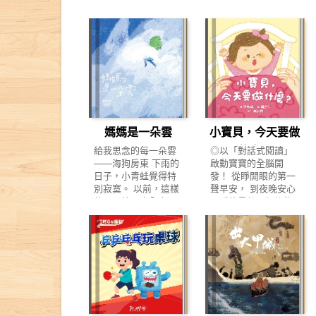
媽媽是一朵雲
小寶貝，今天要做
什麼？
給我思念的每一朵雲
◎以「對話式閱讀」
——海狗房東 下雨的
啟動寶寶的全腦開
日子，小青蛙覺得特
發！ 從睜開眼的第一
別寂寞。 以前，這樣
聲早安， 到夜晚安心
的日子總是會全家一
入睡的最後一個擁抱
起賽跑，看誰先跑到
—— 這一天，因為有
小山丘上。媽媽總是
你，變得閃閃發亮。
第一名。 現在，媽媽
《小寶貝，今天要做
不在了。 空空蕩蕩的
什麼？》以寶寶的一
小山丘，誰也不想上
日生活為主軸，串起
去。 偏偏今天老師要
早餐、散步、洗澡、
他們練習造句：「我
聽故事到入睡的每一
的媽媽像是……」 大
個溫柔片刻。透過貼
家都好快就想出來
近幼兒經驗的情境與