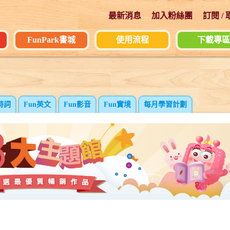
最新消息
加入粉絲團
訂閱 /
FunPark書城
使用流程
下載專區
詩詞
Fun英文
Fun影音
Fun實境
每月學習計劃