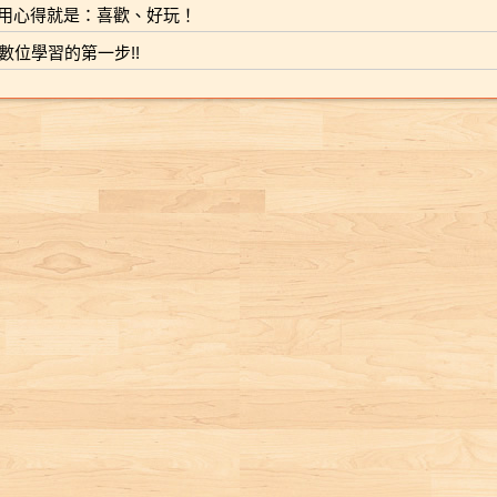
子，每段樹枝都以最
更上層樓？精采大結
別字遊戲，快來
孩子發掘對運動的夢
個熱愛閱讀的孩子，
綿羊毛、吃東西就會
化…… 撿雞蛋、
際，一場萬聖節的惡
力與趣味滿點！ 
用心得就是：喜歡、好玩！
完美的比例呈現。這
局，不容錯過！ 【得
小熊兄妹一起領
想與熱血。
他發揮從書中得到的
變色的變色羊， 肚子
魚、用院子野菜
作劇把奧吉的自信打
獎記錄】 ★入選2
棵樹可以預測未來。
獎與推薦紀錄】 台北
文的奧妙。 ★打
向數位學習的第一步!!
知識，克服恐懼，解
和屁股都會「吸鐵大
炸蔬菜餅， 沖咖
到谷地。惡作劇背後
各大通路兒童文
然而，未知樹竟然告
市深耕閱讀入選書 國
架思考，讓小熊
開連大人都被嚇倒的
法」的雙胞胎猴正經
榨檸檬汁，再偷
的真相究竟是什麼？
百大暢銷書 ★連
訴延維：「下一任領
圖臺灣出版TOP1-
帶你知道凡事都
難題。隨著令人目不
與猴不正經， 還有運
口冰箱裡的自製
因奧吉所掀起的戰
年獲選日本全國
皇，神獸滅亡。」
2013代表性圖書 《洪
體兩面。 ★金鼎
轉睛的推理劇情，小
動健將帥帥馬、不見
牛奶冰…… 一道
爭，又有什麼驚人的
生票選百大童書 
…… 【得獎紀錄】
蘭老師開書單》推薦
書作家哲也幽默
讀者將體會到：廣泛
廬山真面目的雲校
地取材的菜餚和
內幕？在充滿潛規則
靡臺日韓三地小
106～109年「閱讀起
書 2013天下雜誌希望
擊，翻轉童話故
的閱讀，將為你累積
長、 外表凶狠內心少
品，配上別出心
的中學校園，一不小
生、系列累積銷
步走」國民中小學新
閱讀選書
結局，讓孩子忍
無盡的智慧與能量！
女的班導師臭臉獅、
料理方式， 有限
心，就會從「受歡
百萬本 ★入選臺
生閱讀推廣計畫書單
捧腹大笑。 ★搭
聽到笑聲就會全身發
費加上無限的心
迎」淪落為「被排
圖好書大家讀推薦
2016臺南市圖優質本
學生票選最愛系
癢的不准笑巫婆……
構成了童家五口
擠」的邊緣人……到
入選文化部中小
土兒童文學書籍推薦
〈小火龍〉插畫
本集故事還有滾滾
餐桌上的美味時
底誰是敵、誰是友？
讀物選介系列續
書單 入選2016德國法
腦詼諧圖像，好
豬、睡睡雞、幸運熊
本書特色 ★〈我
敵友的分界，是否真
蘭克福書展台灣館主
笑又好讀。
等新創角色初次登場
系列本本榮獲文
的如此壁壘分明？奧
題書
哦， 他們會有什麼樣
中小學生優良讀
吉要如何靠著他的智
的新故事發生呢？
獎、「好書大家
慧和幽默感，化解危
《滾滾豬大富翁》精
年度最佳少年兒
機？每個人的不同抉
選故事簡介 再度蟬聯
物獎 ★〈我家〉
擇，又將如何扭轉自
總務股長的滾滾豬，
文圖創作皆由作
己和他人的命運？ 奧
他那裝滿錢的大肚皮
嘉完成，透過色
吉的入學像是一顆震
是快閃貓最羨慕的一
的自然筆觸，展
撼彈，深深影響了他
點，隨時都可以呼出
品的童趣氛圍與
周圍的人。作者除了
錢來，簡直就像是一
回憶 ★故事中不
描繪奧吉眼中的世
個超級大富翁！ 可是
對於童年餐桌的
界，也加入他同學、
滾滾豬最近發生大麻
回憶，也蘊含了
姊姊、姊姊的男友等