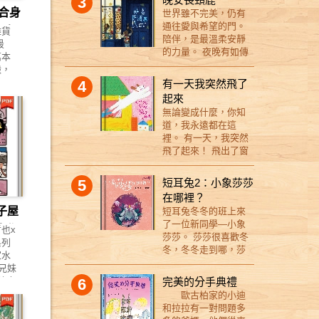
3
略」 一段祖孫的親密
站在玄關前，乖乖的
:合身
追上
世界雖不完美，仍有
故事， 帶你拉近與孩
守著家； 二樓的英國
！被
通往愛與希望的門。
實驗
雜貨
子的距離！ 爺爺和奶
指示犬「雷歐」忙著
受不
陪伴，是最溫柔安靜
最
奶在玩捉迷藏的時
尋找昨天沒啃完的骨
歸
的力量。 夜晚有如傳
萬本
候，似乎有點不拿
頭； 邊境牧羊犬「閃
妹倆
說中的危險嗎？ 當晚
澱，
手。 即使他們很努力
電」則思考著今天要
場
安長頸鹿的小星星項
錢天
4
了， 奶奶一樣是最最
有一天我突然飛了
玩些什麼； 三樓的貴
、小
鍊發光時， 他將帶給
麼要
最不會躲藏的人， 爺
起來
賓「可可」因為年紀
圖畫
你滿滿一籮筐的溫
訪的
爺也是最最最不會說
大了，連下床都顯得
無論變成什麼，你知
家裡
暖， 以及一段奇幻、
使用
謊的人。 還是，是因
吃力； 黃金獵犬「餅
道，我永遠都在這
個被
不可思議的旅程！ 這
錢天
為他們的孫女（就是
乾」似乎覺得早餐吃
裡。 有一天，我突然
是一隻特別的長頸
展
我啦）是世界上最最
不夠，四處嗅著找食
飛了起來！ 飛出了窗
鹿， 比你見過的任何
情
最會玩捉迷藏的人？
物； 住在頂樓的米克
外， 飛過鄰居家的屋
大樓都還要高。 孩子
柑仔
總之有一件事是可以
斯「奉柱」，主人一
頂， 飛過每天散步的
們都叫他：「晚安長
5
短耳兔2：小象莎莎
高
確定的──去爺爺奶奶
出門就咬起盆栽闖
公園， 突然，我聽見
頸鹿。」 深夜 12
在哪裡？
易斬
家永遠不會無聊！
禍； 而不久前才被收
了你的聲音…… ★ 插
點， 城市變得好安
子屋
緣，
123我來了！ 在這本
短耳兔冬冬的班上來
養的小獵犬「喬
畫家Minghan H.的作
靜。 月亮高掛夜空，
再次
圖畫書中，卡特琳娜
了一位新同學—小象
莉」，看來仍對新家
品的第一本繪本創
大作
也x
他準備開始大冒險。
好像
致力於探討孫輩和祖
莎莎。 莎莎很喜歡冬
感到陌生。 各自以不
作。 Minghan H.用輕
系列
邀請你，一起來歷
堂」
父母之間的親密關
冬，冬冬走到哪，莎
同方式度過時間的
盈的文字、鮮明的色
家水
險！ ◎「晚安」，是
機構
係。 故事中無論是歡
莎就跟到哪。 但是，
「夢想成真公寓」寵
彩，傳遞了溫暖與幸
熊兄妹
全世界最美的祝福，
經到
笑的淚水還是感動的
和一頭象當朋友，麻
物犬們， 在主人不在
福的感覺，表現出了
熱出
6
完美的分手典禮
也是希望的力量。 雖
仔細
淚水， 有一點是確定
煩也不少， 像是玩躲
家的時候，究竟會如
小狗與主人最真摯的
火拚
然只是簡短的兩個
歐古柏家的小迪
的購
的──你的眼睛絕對不
貓貓時總是最先被發
何度過這一天呢？
情感。這是Minghan
字押
字，卻像夜晚的星星
和拉拉有一對問題多
各種
會是乾的！
現， 玩翹翹板時總是
H.自己與家中狗兒的